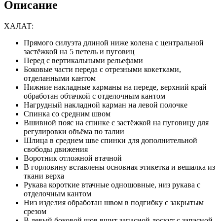
Описание
ХАЛАТ:
Прямого силуэта длиной ниже колена с центральной
застёжкой на 5 петель и пуговиц
Перед с вертикальными рельефами
Боковые части переда с отрезными кокетками,
отделанными кантом
Нижние накладные карманы на переде, верхний край
обработан обтачкой с отделочным кантом
Нагрудный накладной карман на левой полочке
Спинка со средним швом
Вшивной пояс на спинке с застёжкой на пуговицу для
регулировки объёма по талии
Шлица в среднем шве спинки для дополнительной
свободы движения
Воротник отложной втачной
В горловину вставлены основная этикетка и вешалка из
ткани верха
Рукава короткие втачные одношовные, низ рукава с
отделочным кантом
Низ изделия обработан швом в подгибку с закрытым
срезом
В левый боковой шов вшит запасной лоскут с запасной