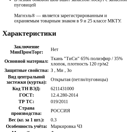
пуговицей
Магнэль® — является зарегистрированным и
охраняемым товарным знаком в 9 и 25 классе МКТУ.
Характеристики
Заключение
Нет
МинПромТорг:
Ткань "ТиСи" 65% полиэфир / 35%
Основной материал:
хлопок, плотность 120 гр/м2
Защитные свойства:
З
,
Ми
,
Зо
Вид центральной
Открытая (петли/пуговицы)
застежки (куртка):
Код ТН ВЭД:
6211431000
ГОСТ:
12.4.280-2014
ТР ТС:
019/2011
Страна
РОССИЯ
производства:
Вес (кг. за 1 шт.):
0.3
Особенность учёта:
Маркировка ЧЗ