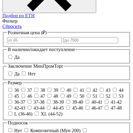
Подбор по ЕТН
Фильтр
Сбросить
Розничная цена (₽)
В наличии/ожидает поступление
Да
Заключение МинПромТорг
Да
Нет
Размер
36
37
38
39
40
41
42
43
44
45
46
47
48
49
50
51
52
53
36-37
37-38
38-39
39-40
40-41
41-42
42-43
43-44
44-45
45-46
46-47
47-48
L (36-46)
XL (44-52)
Подносок
Нет
Композитный (Мун 200)