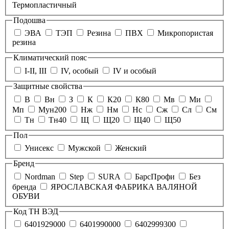
Термопластичный
Подошва
ЭВА
ТЭП
Резина
ПВХ
Микропористая
резина
Климатический пояс
I-II, III
IV, особый
IV и особый
Защитные свойства
В
Вн
З
К
К20
К80
Мв
Ми
Мп
Мун200
Нж
Нм
Нс
Сж
Сл
См
Тн
Тн40
Щ
Щ20
Щ40
Щ50
Пол
Унисекс
Мужской
Женский
Бренд
Nordman
Step
SURA
БарсПрофи
Без
бренда
ЯРОСЛАВСКАЯ ФАБРИКА ВАЛЯНОЙ
ОБУВИ
Код ТН ВЭД
6401929000
6401990000
6402999300