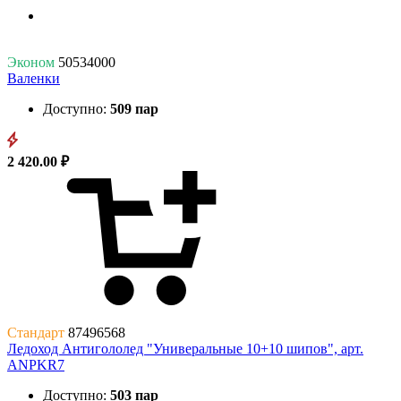
Эконом
50534000
Валенки
Доступно:
509 пар
2 420.00 ₽
Стандарт
87496568
Ледоход Антигололед "Универальные 10+10 шипов", арт.
ANPKR7
Доступно:
503 пар