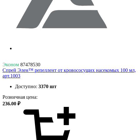
Эконом
87478530
Спрей Элен™ репеллент от кровососущих насекомых 100 мл,
арт.1003
Доступно:
3370 шт
Розничная цена:
236.00 ₽