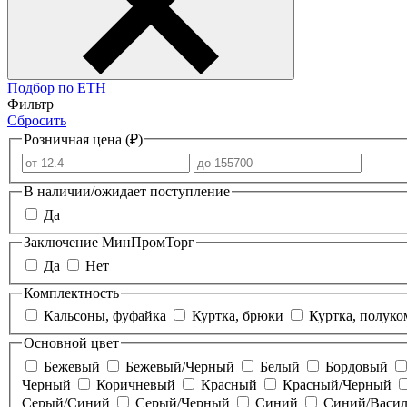
Подбор по ЕТН
Фильтр
Сбросить
Розничная цена (₽)
В наличии/ожидает поступление
Да
Заключение МинПромТорг
Да
Нет
Комплектность
Кальсоны, фуфайка
Куртка, брюки
Куртка, полук
Основной цвет
Бежевый
Бежевый/Черный
Белый
Бордовый
Черный
Коричневый
Красный
Красный/Черный
Серый/Синий
Серый/Черный
Синий
Синий/Васи