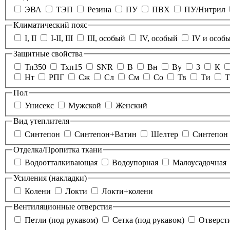
ЭВА
ТЭП
Резина
ПУ
ПВХ
ПУ/Нитрил
Климатический пояс
I, II
I-II, III
III, особый
IV, особый
IV и особ
Защитные свойства
Тп350
Тхп15
SNR
В
Вн
Ву
З
К
Нт
РПГ
Сж
Сл
См
Со
Тв
Ти
Т
Пол
Унисекс
Мужской
Женский
Вид утеплителя
Синтепон
Синтепон+Ватин
Шелтер
Синтепон
Отделка/Пропитка ткани
Водоотталкивающая
Водоупорная
Малоусадочная
Усиления (накладки)
Колени
Локти
Локти+колени
Вентиляционные отверстия
Петли (под рукавом)
Сетка (под рукавом)
Отверсти