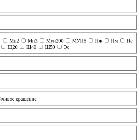
1
Мп2
Мп3
Мун200
МУН5
Нж
Нм
Нс
Щ20
Щ40
Щ50
Эс
йчивое крашение