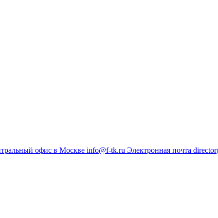
тральный офис в Москве
info@f-tk.ru
Электронная почта
director