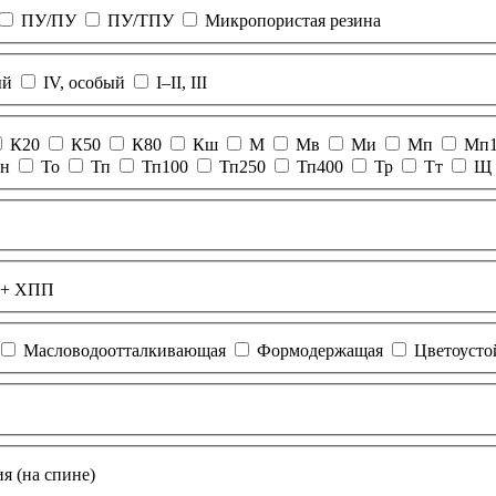
ПУ/ПУ
ПУ/ТПУ
Микропористая резина
ый
IV, особый
I–II, III
К20
К50
К80
Кш
М
Мв
Ми
Мп
Мп
н
То
Тп
Тп100
Тп250
Тп400
Тр
Тт
Щ
 + ХПП
Масловодоотталкивающая
Формодержащая
Цветоусто
я (на спине)