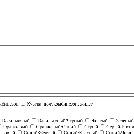
омбинезон
Куртка, полукомбинезон, жилет
Васильковый
Васильковый/Черный
Желтый
Зеленый
Оранжевый
Оранжевый/Синий
Серый
Серый/Васил
льковый
Синий/Желтый
Синий/Красный
Синий/Черн