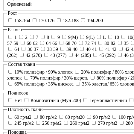
Оранжевый
Рост
158-164
170-176
182-188
194-200
Размер
1
2
7
8
9
9(М)
9(L)
L
10
10(
57-59
60-62
64-66
68-70
72-74
80-82
35
64
36-37
38-39
39-40
40-41
41-42
42-4
(262)
42 (270)
43 (277)
44 (285)
45 (292)
46 (3
Состав ткани
10% полиэфир / 90% хлопок
20% полиэфир / 80% хло
хлопок
70% полиэфир / 30% шерсть
80% полиэфир / 2
65% полиэфир / 35% вискоза
35% эластан/ 65% хлопо
Подносок
Нет
Композитный (Мун 200)
Термопластичный
Плотность ткани
60 гр/м2
80 гр/м2
80 гр/м20
90 гр/м2
100 гр/
245 гр/м2
250 гр/м2
260 гр/м2
270 гр/м2
280
Подошва