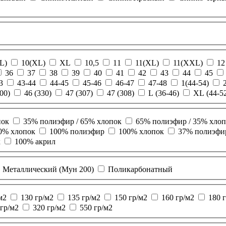
L)
10(XL)
XL
10,5
11
11(XL)
11(XXL)
12
36
37
38
39
40
41
42
43
44
45
3
43-44
44-45
45-46
46-47
47-48
1(44-54)
00)
46 (330)
47 (307)
47 (308)
L (36-46)
XL (44-5
пок
35% полиэфир / 65% хлопок
65% полиэфир / 35% хло
0% хлопок
100% полиэфир
100% хлопок
37% полиэфир
к
100% акрил
Металлический (Мун 200)
Поликарбонатный
м2
130 гр/м2
135 гр/м2
150 гр/м2
160 гр/м2
180 
 гр/м2
320 гр/м2
550 гр/м2