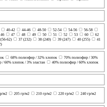
40-42
44-46
48-50
52-54
54-56
56-58
46
47
48
49
50
51
52
53
60
62
2(56-62)
37 (232)
38 (240)
39 (247)
40 (255)
41
2)
пок
68% полиэфир / 32% хлопок
70% полиэфир / 30%
 / 60% хлопок / 3% эластан
40% полиэфир / 60% хлопок
гр/м2
205 гр/м2
210 гр/м2
220 гр/м2
240 гр/м2