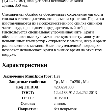
(1,4+/-0,2 мм), швы усилены вставками из кожи.
Длина: 350 мм.
Специальная обработка обеспечивает сохранение мягкости
спилка в течение длительного времени хранения. Перчатки
изготавливаются из высококачественного спилка спинной
части шкур, прошедшего предварительный отбор.
Ииспользуется специальная упрочненная нить. Краги
обеспечивают высокую механическую защиту, защиту от
повышенных температур - открытого пламени, искр и брызг
расплавленного металла. Наличие утепленной подкладки
позволяет использовать краги в зимнее время на открытом
воздухе.
Характеристики
Заключение МинПромТорг:
Нет
Защитные свойства:
Тр
,
Мп
,
Тп250
,
Ми
Код ТН ВЭД:
4203291000
ГОСТ:
12.4.183-91,12.4.252-2013
ТР ТС:
019/2011
Основа:
спилок
Покрытие:
без покрытия