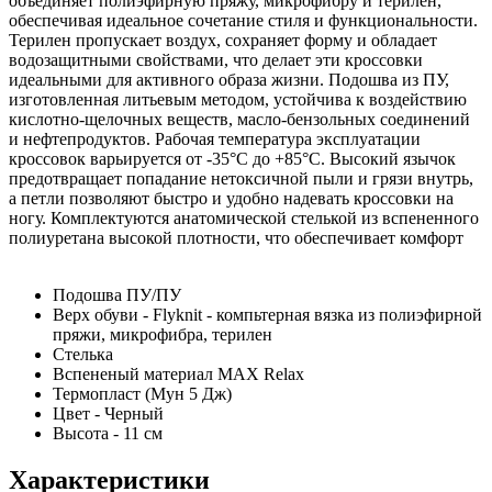
объединяет полиэфирную пряжу, микрофибру и терилен,
обеспечивая идеальное сочетание стиля и функциональности.
Терилен пропускает воздух, сохраняет форму и обладает
водозащитными свойствами, что делает эти кроссовки
идеальными для активного образа жизни. Подошва из ПУ,
изготовленная литьевым методом, устойчива к воздействию
кислотно-щелочных веществ, масло-бензольных соединений
и нефтепродуктов. Рабочая температура эксплуатации
кроссовок варьируется от -35°С до +85°С. Высокий язычок
предотвращает попадание нетоксичной пыли и грязи внутрь,
а петли позволяют быстро и удобно надевать кроссовки на
ногу. Комплектуются анатомической стелькой из вспененного
полиуретана высокой плотности, что обеспечивает комфорт
Подошва ПУ/ПУ
Верх обуви - Flyknit - компьтерная вязка из полиэфирной
пряжи, микрофибра, терилен
Стелька
Вспененый материал MAX Relax
Термопласт (Мун 5 Дж)
Цвет - Черный
Высота - 11 см
Характеристики