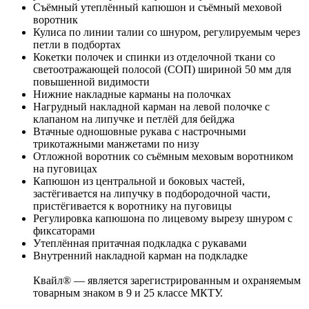
Съёмный утеплённый капюшон и съёмный меховой
воротник
Кулиса по линии талии со шнуром, регулируемым через
петли в подбортах
Кокетки полочек и спинки из отделочной ткани со
светоотражающей полосой (СОП) шириной 50 мм для
повышенной видимости
Нижние накладные карманы на полочках
Нагрудный накладной карман на левой полочке с
клапаном на липучке и петлёй для бейджа
Втачные одношовные рукава с настрочными
трикотажными манжетами по низу
Отложной воротник со съёмным меховым воротником
на пуговицах
Капюшон из центральной и боковых частей,
застёгивается на липучку в подбородочной части,
пристёгивается к воротнику на пуговицы
Регулировка капюшона по лицевому вырезу шнуром с
фиксаторами
Утеплённая притачная подкладка с рукавами
Внутренний накладной карман на подкладке
Квайл® — является зарегистрированным и охраняемым
товарным знаком в 9 и 25 классе МКТУ.