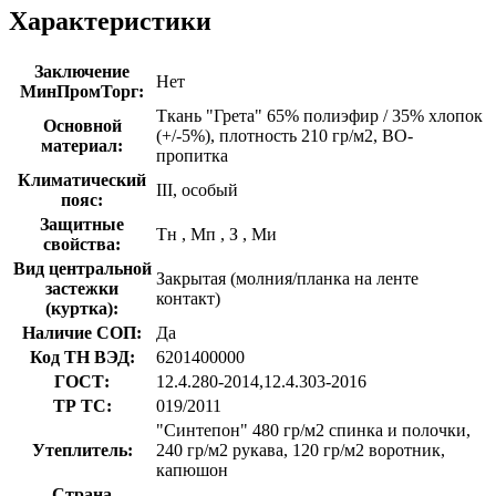
Характеристики
Заключение
Нет
МинПромТорг:
Ткань "Грета" 65% полиэфир / 35% хлопок
Основной
(+/-5%), плотность 210 гр/м2, ВО-
материал:
пропитка
Климатический
III, особый
пояс:
Защитные
Тн
,
Мп
,
З
,
Ми
свойства:
Вид центральной
Закрытая (молния/планка на ленте
застежки
контакт)
(куртка):
Наличие СОП:
Да
Код ТН ВЭД:
6201400000
ГОСТ:
12.4.280-2014,12.4.303-2016
ТР ТС:
019/2011
"Синтепон" 480 гр/м2 спинка и полочки,
Утеплитель:
240 гр/м2 рукава, 120 гр/м2 воротник,
капюшон
Страна