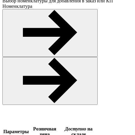
Выбор номенклатуры для добавления в заказ или КП
Номенклатура
Розничная
Доступно
на
Параметры
цена
складе