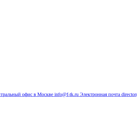
тральный офис в Москве
info@f-tk.ru
Электронная почта
director