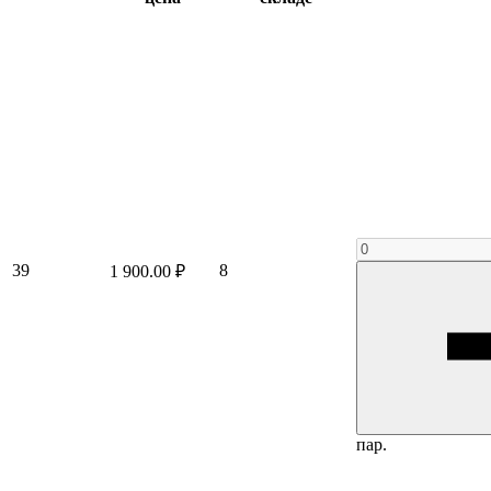
39
8
1 900.00 ₽
пар.