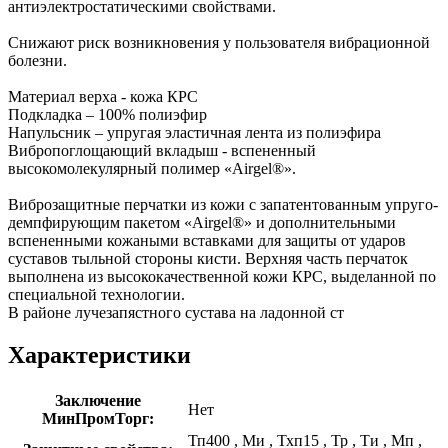
антиэлектростатическими свойствами.
Снижают риск возникновения у пользователя вибрационной
болезни.
Материал верха - кожа КРС
Подкладка – 100% полиэфир
Напульсник – упругая эластичная лента из полиэфира
Вибропоглощающий вкладыш - вспененный
высокомолекулярный полимер «Airgel®».
Виброзащитные перчатки из кожи с запатентованным упруго-
демпфирующим пакетом «Airgel®» и дополнительными
вспененными кожаными вставками для защиты от ударов
суставов тыльной стороны кисти. Верхняя часть перчаток
выполнена из высококачественной кожи КРС, выделанной по
специальной технологии.
В районе лучезапястного сустава на ладонной ст
Характеристики
Заключение
Нет
МинПромТорг:
Тп400
,
Ми
,
Тхп15
,
Тр
,
Ти
,
Мп
,