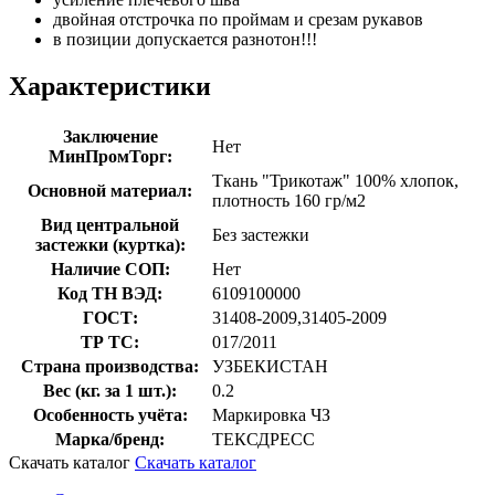
двойная отстрочка по проймам и срезам рукавов
в позиции допускается разнотон!!!
Характеристики
Заключение
Нет
МинПромТорг:
Ткань "Трикотаж" 100% хлопок,
Основной материал:
плотность 160 гр/м2
Вид центральной
Без застежки
застежки (куртка):
Наличие СОП:
Нет
Код ТН ВЭД:
6109100000
ГОСТ:
31408-2009,31405-2009
ТР ТС:
017/2011
Страна производства:
УЗБЕКИСТАН
Вес (кг. за 1 шт.):
0.2
Особенность учёта:
Маркировка ЧЗ
Марка/бренд:
ТЕКСДРЕСС
Скачать каталог
Скачать каталог