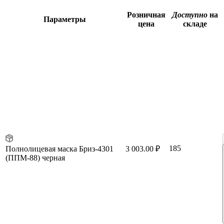
Розничная
Доступно
на
Параметры
цена
складе
185
Полнолицевая маска Бриз-4301
3 003.00 ₽
(ППМ-88) черная