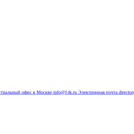
тральный офис в Москве
info@f-tk.ru
Электронная почта
director