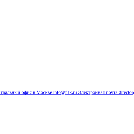
тральный офис в Москве
info@f-tk.ru
Электронная почта
director