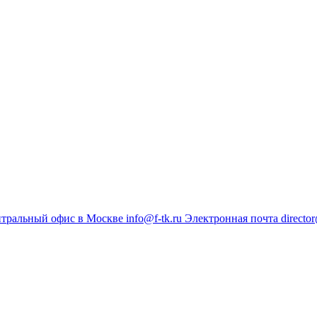
тральный офис в Москве
info@f-tk.ru
Электронная почта
director