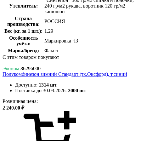
"Синтепон" 360 гр/м2 спинка и полочки,
Утеплитель:
240 гр/м2 рукава, воротник 120 гр/м2
капюшон
Страна
РОССИЯ
производства:
Вес (кг. за 1 шт.):
1.29
Особенность
Маркировка ЧЗ
учёта:
Марка/бренд:
Факел
С этим товаром покупают
Эконом
86296000
Полукомбинезон зимний Стандарт (тк.Оксфорд), т.синий
Доступно:
1314 шт
Поставка до 30.09.2026:
2000 шт
Розничная цена:
2 240.00 ₽