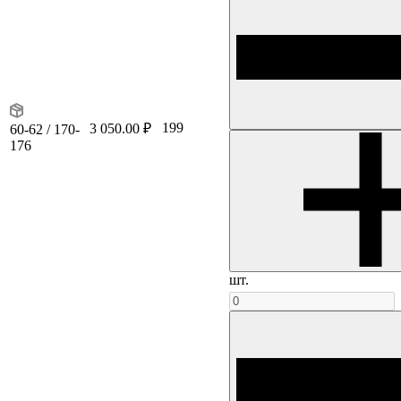
199
3 050.00 ₽
60-62 / 170-
176
шт.