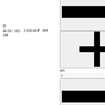
669
3 050.00 ₽
48-50 / 182-
188
шт.