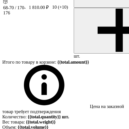
10
(+10)
1 810.00 ₽
68-70 / 170-
176
шт.
Итого по товару в корзине:
{{total.amount}}
Цена на заказной
товар требует подтверждения
Количество:
{{total.quantity}} шт.
Вес товара:
{{total.weight}}
Объем:
{{total.volume}}