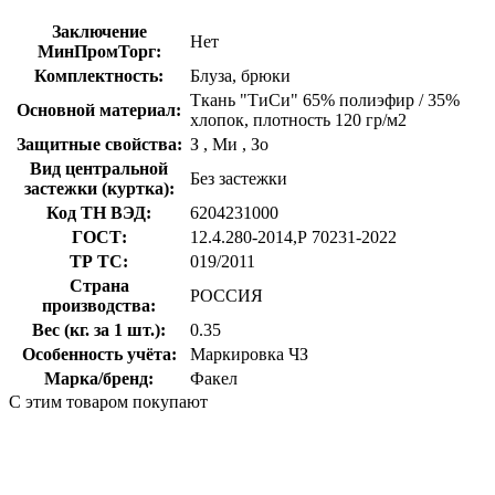
Заключение
Нет
МинПромТорг:
Комплектность:
Блуза, брюки
Ткань "ТиСи" 65% полиэфир / 35%
Основной материал:
хлопок, плотность 120 гр/м2
Защитные свойства:
З
,
Ми
,
Зо
Вид центральной
Без застежки
застежки (куртка):
Код ТН ВЭД:
6204231000
ГОСТ:
12.4.280-2014,Р 70231-2022
ТР ТС:
019/2011
Страна
РОССИЯ
производства:
Вес (кг. за 1 шт.):
0.35
Особенность учёта:
Маркировка ЧЗ
Марка/бренд:
Факел
С этим товаром покупают