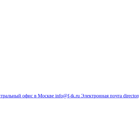
тральный офис в Москве
info@f-tk.ru
Электронная почта
director