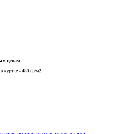
вым ценам
 куртке - 480 гр/м2.
несения логотипов на спецодежду и каски