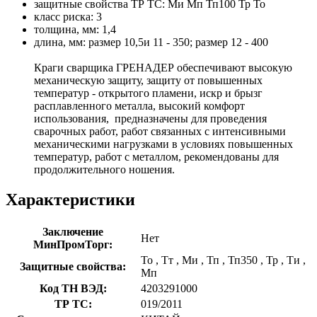
защитные свойства ТР ТС: Ми Мп Тп100 Тр То
класс риска: 3
толщина, мм: 1,4
длина, мм: размер 10,5и 11 - 350; размер 12 - 400
Краги сварщика ГРЕНАДЕР обеспечивают высокую
механическую защиту, защиту от повышенных
температур - открытого пламени, искр и брызг
расплавленного металла, высокий комфорт
использования, предназначены для проведения
сварочных работ, работ связанных с интенсивными
механическими нагрузками в условиях повышенных
температур, работ с металлом, рекомендованы для
продолжительного ношения.
Характеристики
Заключение
Нет
МинПромТорг:
То
,
Тт
,
Ми
,
Тп
,
Тп350
,
Тр
,
Ти
,
Защитные свойства:
Мп
Код ТН ВЭД:
4203291000
ТР ТС:
019/2011