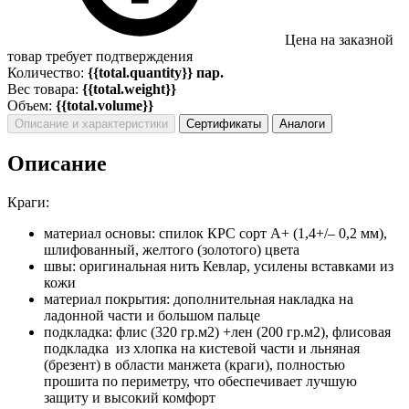
Цена на заказной
товар требует подтверждения
Количество:
{{total.quantity}} пар.
Вес товара:
{{total.weight}}
Объем:
{{total.volume}}
Описание и характеристики
Сертификаты
Аналоги
Описание
Краги:
материал основы: спилок КРС сорт А+ (1,4+/– 0,2 мм),
шлифованный, желтого (золотого) цвета
швы: оригинальная нить Кевлар, усилены вставками из
кожи
материал покрытия: дополнительная накладка на
ладонной части и большом пальце
подкладка: флис (320 гр.м2) +лен (200 гр.м2), флисовая
подкладка из хлопка на кистевой части и льняная
(брезент) в области манжета (краги), полностью
прошита по периметру, что обеспечивает лучшую
защиту и высокий комфорт