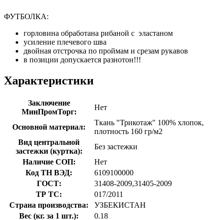
ФУТБОЛКА:
горловина обработана рибаной с эластаном
усиление плечевого шва
двойная отстрочка по проймам и срезам рукавов
в позиции допускается разнотон!!!
Характеристики
Заключение
Нет
МинПромТорг:
Ткань "Трикотаж" 100% хлопок,
Основной материал:
плотность 160 гр/м2
Вид центральной
Без застежки
застежки (куртка):
Наличие СОП:
Нет
Код ТН ВЭД:
6109100000
ГОСТ:
31408-2009,31405-2009
ТР ТС:
017/2011
Страна производства:
УЗБЕКИСТАН
Вес (кг. за 1 шт.):
0.18