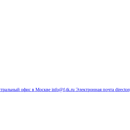
тральный офис в Москве
info@f-tk.ru
Электронная почта
director