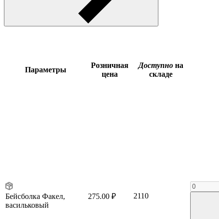
Розничная
Доступно
на
Параметры
цена
складе
2110
Бейсболка Факел,
275.00 ₽
васильковый