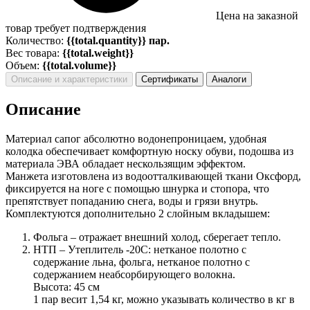
Цена на заказной
товар требует подтверждения
Количество:
{{total.quantity}} пар.
Вес товара:
{{total.weight}}
Объем:
{{total.volume}}
Описание и характеристики
Сертификаты
Аналоги
Описание
Материал сапог абсолютно водонепроницаем, удобная
колодка обеспечивает комфортную носку обуви, подошва из
материала ЭВА обладает нескользящим эффектом.
Манжета изготовлена из водоотталкивающей ткани Оксфорд,
фиксируется на ноге с помощью шнурка и стопора, что
препятствует попаданию снега, воды и грязи внутрь.
Комплектуются дополнительно 2 слойным вкладышем:
Фольга – отражает внешний холод, сберегает тепло.
НТП – Утеплитель -20С: нетканое полотно с
содержание льна, фольга, нетканое полотно с
содержанием неабсорбирующего волокна.
Высота: 45 см
1 пар весит 1,54 кг, можно указывать количество в кг в