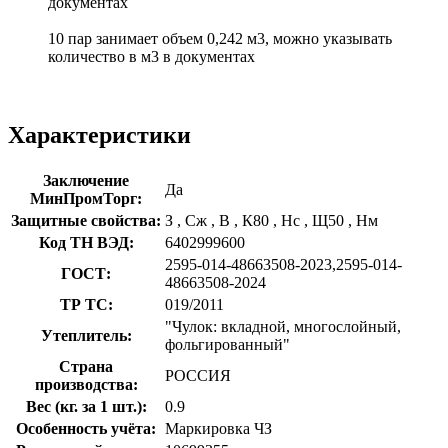
документах
10 пар занимает объем 0,242 м3, можно указывать
количество в м3 в документах
Характеристики
Заключение
Да
МинПромТорг:
Защитные свойства:
З
,
Сж
,
В
,
К80
,
Нс
,
Щ50
,
Нм
Код ТН ВЭД:
6402999600
2595-014-48663508-2023,2595-014-
ГОСТ:
48663508-2024
ТР ТС:
019/2011
"Чулок: вкладной, многослойный,
Утеплитель:
фольгированный"
Страна
РОССИЯ
производства:
Вес (кг. за 1 шт.):
0.9
Особенность учёта:
Маркировка ЧЗ