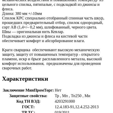
цельного спилка, пятипалые, с подкладкой из джинсы и
флиса.
Длина: 380 мм +/-10мм
Спилок КРС специально отобранный спинная часть шкур,
прошедших предварительный отбор, спилок однородный,
сорт AВ (1,4+/– 0,2 мм), шлифованный, черного цвета.
Швы — оригинальная нить Кевлар.
Подкладка из джинсы и флиса на кистевой части
обеспечивает комфорт и абсорбирование влаги.
Краги сварщика обеспечивают высокую механическую
защиту, защиту от повышенных температур - открытого
пламени, искр и брызг расплавленного металла, высокий
комфорт использования, предназначены для проведения
сварочных работ.
Характеристики
Заключение МинПромТорг:
Нет
Защитные свойства:
Тр
,
Мп
,
Тп250
,
Ми
Код ТН ВЭД:
4203291000
ГОСТ:
12.4.183-91,12.4.252-2013
ТР ТС:
019/2011