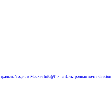
тральный офис в Москве
info@f-tk.ru
Электронная почта
director