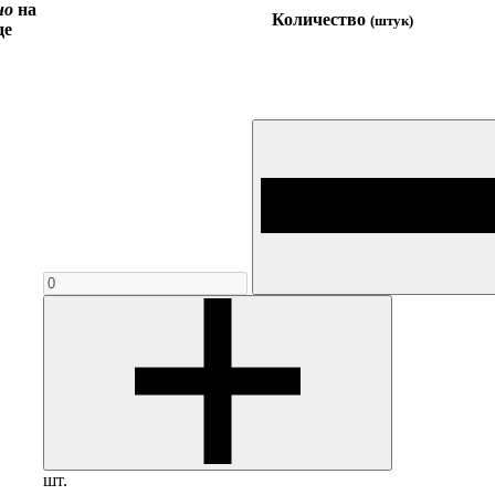
но
на
Количество
(штук)
де
шт.