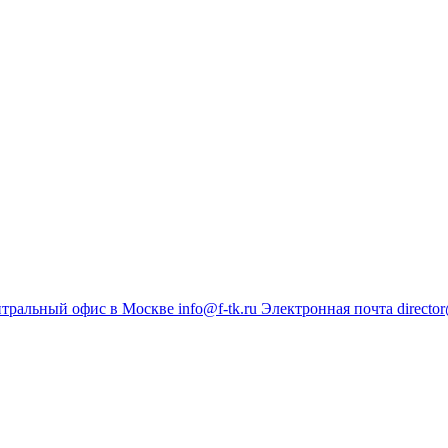
тральный офис в Москве
info@f-tk.ru
Электронная почта
director