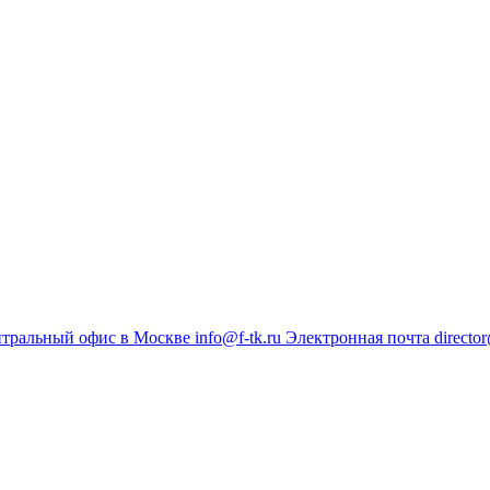
тральный офис в Москве
info@f-tk.ru
Электронная почта
director