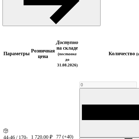
Доступно
на складе
Розничная
Параметры
Количество
(
поставка
(
цена
до
31.08.2026)
77
(+40)
1 720.00 ₽
44-46 / 170-