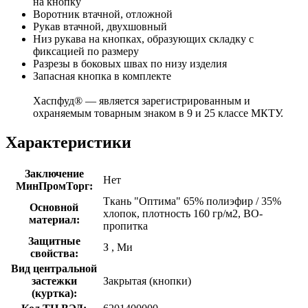
на кнопку
Воротник втачной, отложной
Рукав втачной, двухшовный
Низ рукава на кнопках, образующих складку с
фиксацией по размеру
Разрезы в боковых швах по низу изделия
Запасная кнопка в комплекте
Хаспфуд® — является зарегистрированным и
охраняемым товарным знаком в 9 и 25 классе МКТУ.
Характеристики
Заключение
Нет
МинПромТорг:
Ткань "Оптима" 65% полиэфир / 35%
Основной
хлопок, плотность 160 гр/м2, ВО-
материал:
пропитка
Защитные
З
,
Ми
свойства:
Вид центральной
застежки
Закрытая (кнопки)
(куртка):