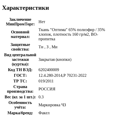
Характеристики
Заключение
Нет
МинПромТорг:
Ткань "Оптима" 65% полиэфир / 35%
Основной
хлопок, плотность 160 гр/м2, ВО-
материал:
пропитка
Защитные
Тн
,
З
,
Ми
свойства:
Вид центральной
застежки
Закрытая (кнопки)
(куртка):
Код ТН ВЭД:
6202400009
ГОСТ:
12.4.280-2014,Р 70231-2022
ТР ТС:
019/2011
Страна
РОССИЯ
производства:
Вес (кг. за 1 шт.):
0.3
Особенность
Маркировка ЧЗ
учёта:
Марка/бренд:
Факел