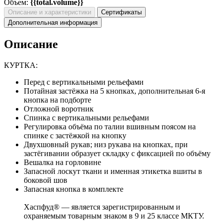
Объем:
{{total.volume}}
Описание и характеристики
Сертификаты
Дополнительная информация
Описание
КУРТКА:
Перед с вертикальными рельефами
Потайная застёжка на 5 кнопках, дополнительная 6-я
кнопка на подборте
Отложной воротник
Спинка с вертикальными рельефами
Регулировка объёма по талии вшивным поясом на
спинке с застёжкой на кнопку
Двухшовный рукав; низ рукава на кнопках, при
застёгивании образует складку с фиксацией по объёму
Вешалка на горловине
Запасной лоскут ткани и именная этикетка вшиты в
боковой шов
Запасная кнопка в комплекте
Хаспфуд® — является зарегистрированным и
охраняемым товарным знаком в 9 и 25 классе МКТУ.