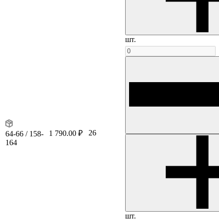
шт.
26
1 790.00 ₽
64-66 / 158-
164
шт.