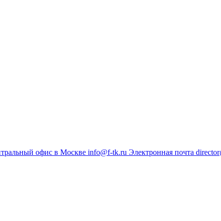
тральный офис в Москве
info@f-tk.ru
Электронная почта
director