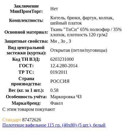
Заключение
Нет
МинПромТорг:
Китель, брюки, фартук, колпак,
Комплектность:
шейный платок
Ткань "ТиСи" 65% полиэфир / 35%
Основной материал:
хлопок, плотность 120 гр/м2
Защитные свойства:
Ми
,
Зо
,
З
Вид центральной
Открытая (петли/пуговицы)
застежки (куртка):
Код ТН ВЭД:
6203231000
ГОСТ:
12.4.280-2014
ТР ТС:
019/2011
Страна
РОССИЯ
производства:
Вес (кг. за 1 шт.):
0.58
Особенность учёта:
Маркировка ЧЗ
Марка/бренд:
Факел
С этим товаром покупают
Стандарт
87472626
Полотенце вафельное 115 гр. (40х80) (5 шт.), белый