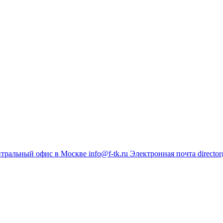
тральный офис в Москве
info@f-tk.ru
Электронная почта
director