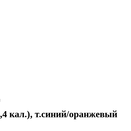
й
4 кал.), т.синий/оранжевый