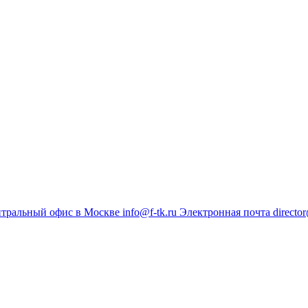
тральный офис в Москве
info@f-tk.ru
Электронная почта
director