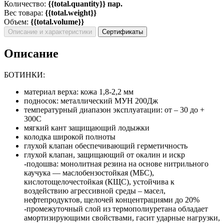
Количество:
{{total.quantity}} пар.
Вес товара:
{{total.weight}}
Объем:
{{total.volume}}
Описание и характеристики
Сертификаты
Описание
БОТИНКИ:
материал верха: кожа 1,8-2,2 мм
подносок: металлический МУН 200Дж
температурный диапазон эксплуатации: от – 30 до +
300С
мягкий кант защищающий лодыжки
колодка широкой полноты
глухой клапан обеспечивающий герметичность
глухой клапан, защищающий от окалин и искр
-подошва: монолитная резина на основе нитрильного
каучука — маслобензостойкая (МБС),
кислотощелочестойкая (КЩС), устойчива к
воздействию агрессивной среды – масел,
нефтепродуктов, щелочей концентрациями до 20%
-промежуточный слой из термополиуретана обладает
амортизирующими свойствами, гасит ударные нагрузки,