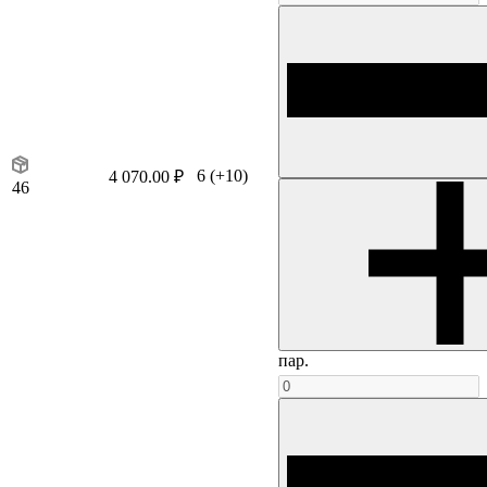
6
(+10)
4 070.00 ₽
46
пар.