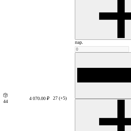
пар.
27
(+5)
4 070.00 ₽
44