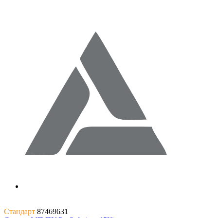
Стандарт
87469631