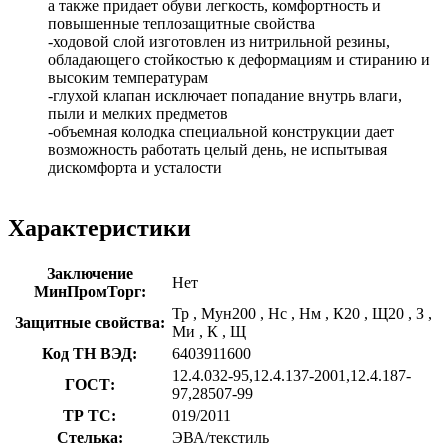
а также придает обуви легкость, комфортность и
повышенные теплозащитные свойства
-ходовой слой изготовлен из нитрильной резины,
обладающего стойкостью к деформациям и стиранию и
высоким температурам
-глухой клапан исключает попадание внутрь влаги,
пыли и мелких предметов
-объемная колодка специальной конструкции дает
возможность работать целый день, не испытывая
дискомфорта и усталости
Характеристики
Заключение
Нет
МинПромТорг:
Тр
,
Мун200
,
Нс
,
Нм
,
К20
,
Щ20
,
З
,
Защитные свойства:
Ми
,
К
,
Щ
Код ТН ВЭД:
6403911600
12.4.032-95,12.4.137-2001,12.4.187-
ГОСТ:
97,28507-99
ТР ТС:
019/2011
Стелька:
ЭВА/текстиль