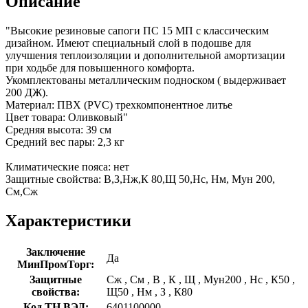
Описание
"Высокие резиновые сапоги ПС 15 МП с классическим
дизайном. Имеют специальный слой в подошве для
улучшения теплоизоляции и дополнительной амортизации
при ходьбе для повышенного комфорта.
Укомплектованы металлическим подноском ( выдерживает
200 ДЖ).
Материал: ПВХ (PVC) трехкомпонентное литье
Цвет товара: Оливковый"
Средняя высота: 39 см
Средний вес пары: 2,3 кг
Климатические пояса: нет
Защитные свойства: В,З,Нж,К 80,Щ 50,Нс, Нм, Мун 200,
См,Сж
Характеристики
Заключение
Да
МинПромТорг:
Защитные
Сж
,
См
,
В
,
К
,
Щ
,
Мун200
,
Нс
,
К50
,
свойства:
Щ50
,
Нм
,
З
,
К80
Код ТН ВЭД:
6401100000