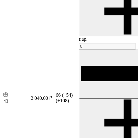
пар.
66
(+54)
2 040.00 ₽
(+108)
43