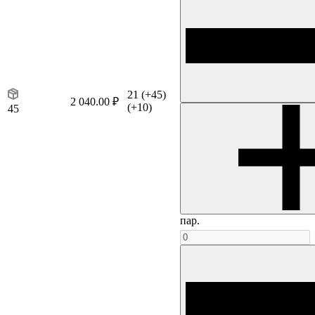
21
(+45)
2 040.00 ₽
(+10)
45
пар.