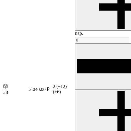
пар.
2
(+12)
2 040.00 ₽
(+6)
38