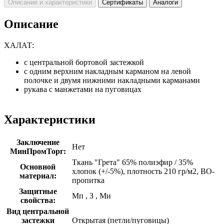
Описание и характеристики
Сертификаты
Аналоги
Описание
ХАЛАТ:
с центральной бортовой застежкой
с одним верхним накладным карманом на левой
полочке и двумя нижними накладными карманами
рукава с манжетами на пуговицах
Характеристики
Заключение
Нет
МинПромТорг:
Ткань "Грета" 65% полиэфир / 35%
Основной
хлопок (+/-5%), плотность 210 гр/м2, ВО-
материал:
пропитка
Защитные
Мп
,
З
,
Ми
свойства:
Вид центральной
застежки
Открытая (петли/пуговицы)