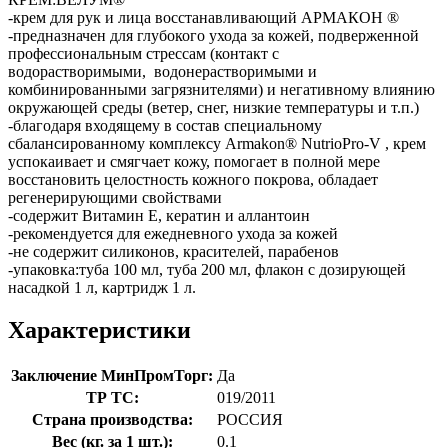
-крем для рук и лица восстанавливающий АРМАКОН ®
-предназначен для глубокого ухода за кожей, подверженной
профессиональным стрессам (контакт с
водорастворимыми, водонерастворимыми и
комбинированными загрязнителями) и негативному влиянию
окружающей среды (ветер, снег, низкие температуры и т.п.)
-благодаря входящему в состав специальному
сбалансированному комплексу Armakon® NutrioPro-V , крем
успокаивает и смягчает кожу, помогает в полной мере
восстановить целостность кожного покрова, обладает
регенерирующими свойствами
-содержит Витамин Е, кератин и аллантоин
-рекомендуется для ежедневного ухода за кожей
-не содержит силиконов, красителей, парабенов
-упаковка:туба 100 мл, туба 200 мл, флакон с дозирующей
насадкой 1 л, картридж 1 л.
Характеристики
Заключение МинПромТорг:
Да
ТР ТС:
019/2011
Страна производства:
РОССИЯ
Вес (кг. за 1 шт.):
0.1