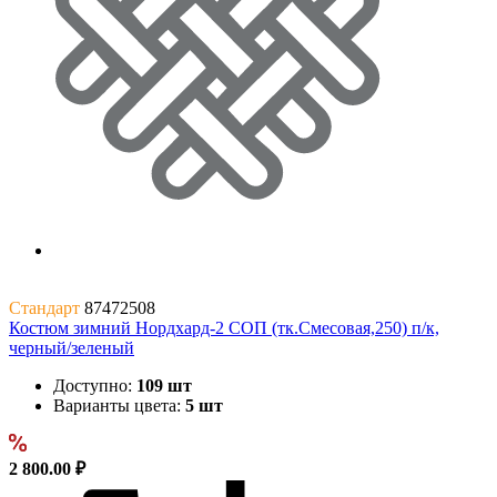
Стандарт
87472508
Костюм зимний Нордхард-2 СОП (тк.Смесовая,250) п/к,
черный/зеленый
Доступно:
109 шт
Варианты цвета:
5 шт
2 800.00 ₽