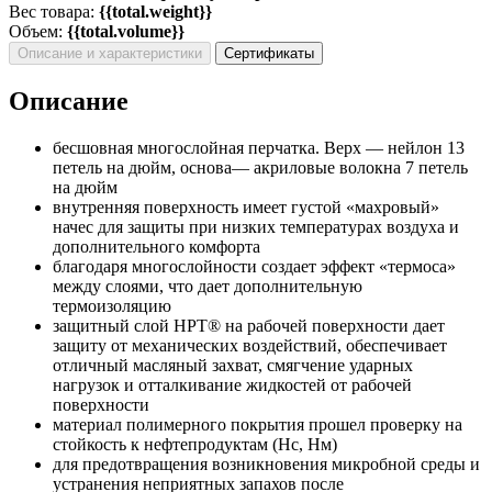
Вес товара:
{{total.weight}}
Объем:
{{total.volume}}
Описание и характеристики
Сертификаты
Описание
бесшовная многослойная перчатка. Верх — нейлон 13
петель на дюйм, основа— акриловые волокна 7 петель
на дюйм
внутренняя поверхность имеет густой «махровый»
начес для защиты при низких температурах воздуха и
дополнительного комфорта
благодаря многослойности создает эффект «термоса»
между слоями, что дает дополнительную
термоизоляцию
защитный слой НРТ® на рабочей поверхности дает
защиту от механических воздействий, обеспечивает
отличный масляный захват, смягчение ударных
нагрузок и отталкивание жидкостей от рабочей
поверхности
материал полимерного покрытия прошел проверку на
стойкость к нефтепродуктам (Нс, Нм)
для предотвращения возникновения микробной среды и
устранения неприятных запахов после