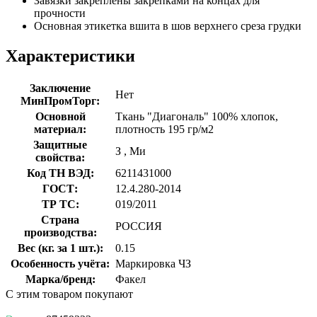
Завязки закреплены закрепками на концах для
прочности
Основная этикетка вшита в шов верхнего среза грудки
Характеристики
Заключение
Нет
МинПромТорг:
Основной
Ткань "Диагональ" 100% хлопок,
материал:
плотность 195 гр/м2
Защитные
З
,
Ми
свойства:
Код ТН ВЭД:
6211431000
ГОСТ:
12.4.280-2014
ТР ТС:
019/2011
Страна
РОССИЯ
производства:
Вес (кг. за 1 шт.):
0.15
Особенность учёта:
Маркировка ЧЗ
Марка/бренд:
Факел
С этим товаром покупают