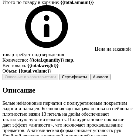
Итого по товару в корзине:
{{total.amount}}
Цена на заказной
товар требует подтверждения
Количество:
{{total.quantity}} пар.
Вес товара:
{{total.weight}}
Объем:
{{total.volume}}
Описание и характеристики
Сертификаты
Аналоги
Описание
Белые нейлоновые перчатки с полиуретановым покрытием
ладони и пальцев. Бесшовная «дышащая» основа из нейлона с
плотностью вязки 13 петель на дюйм обеспечивает
тактильную чувствительность. Полиуретановое покрытие
дает эффект «липкости», что исключает проскальзывание
предметов. Анатомическая форма снижает усталость рук.
Двойной оверлок с цветовой индикацией размера.