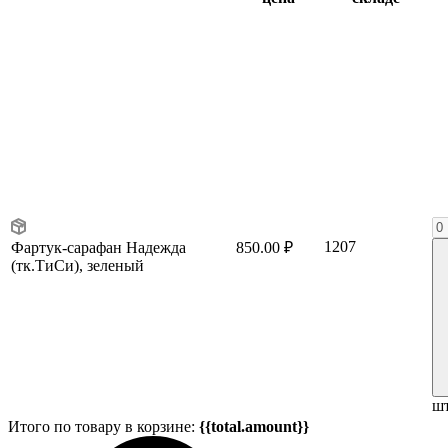
1207
Фартук-сарафан Надежда
850.00 ₽
(тк.ТиСи), зеленый
шт
Итого по товару в корзине:
{{total.amount}}