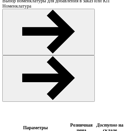
Выбор номенклатуры для добавления в заказ или КП
Номенклатура
Розничная
Доступно
на
Параметры
цена
складе