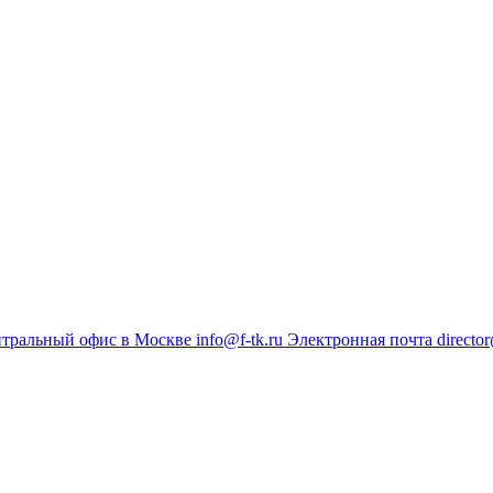
тральный офис в Москве
info@f-tk.ru
Электронная почта
director