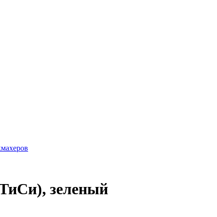
кмахеров
ТиСи), зеленый