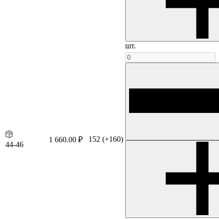
шт.
152
(+160)
1 660.00 ₽
44-46