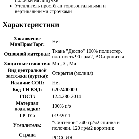
полочки на липучке
Утеплитель простёган горизонтальными и
вертикальными строчками
Характеристики
Заключение
Нет
МинПромТорг:
Ткань "Дюспо" 100% полиэстер,
Основной материал:
плотность 90 гр/м2, ВО-пропитка
Защитные свойства:
Мп
,
З
,
Ми
Вид центральной
Открытая (молния)
застежки (куртка):
Наличие СОП:
Нет
Код ТН ВЭД:
6202400009
ГОСТ:
12.4.280-2014
Материал
100% п/э
подкладки:
ТР ТС:
019/2011
"Синтепон" 240 гр/м2 спинка и
Утеплитель:
полочки, 120 гр/м2 воротник
Страна
РОССИЯ