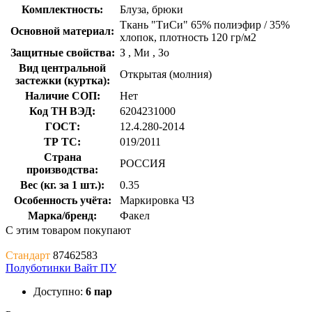
Комплектность:
Блуза, брюки
Ткань "ТиСи" 65% полиэфир / 35%
Основной материал:
хлопок, плотность 120 гр/м2
Защитные свойства:
З
,
Ми
,
Зо
Вид центральной
Открытая (молния)
застежки (куртка):
Наличие СОП:
Нет
Код ТН ВЭД:
6204231000
ГОСТ:
12.4.280-2014
ТР ТС:
019/2011
Страна
РОССИЯ
производства:
Вес (кг. за 1 шт.):
0.35
Особенность учёта:
Маркировка ЧЗ
Марка/бренд:
Факел
С этим товаром покупают
Стандарт
87462583
Полуботинки Вайт ПУ
Доступно:
6 пар