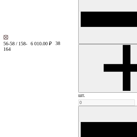
38
56-58 / 158-
6 010.00 ₽
164
шт.