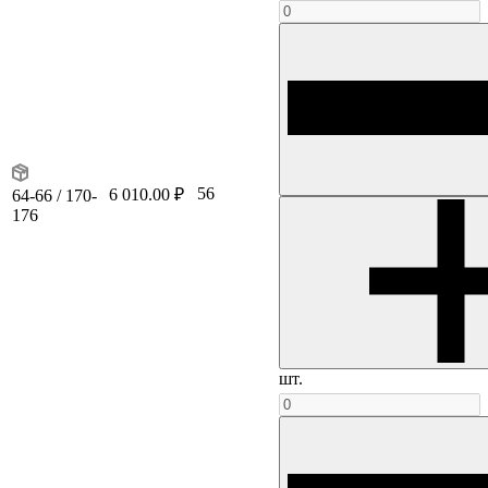
56
6 010.00 ₽
64-66 / 170-
176
шт.