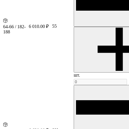
55
6 010.00 ₽
64-66 / 182-
188
шт.