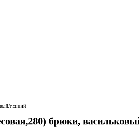
вый/т.синий
овая,280) брюки, васильковый