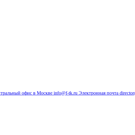
тральный офис в Москве
info@f-tk.ru
Электронная почта
director