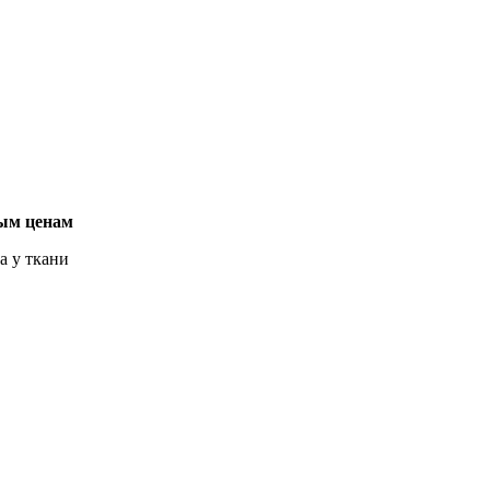
вым ценам
 у ткани