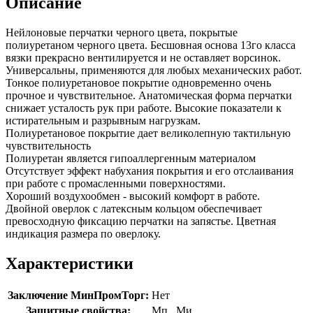
Описание
Нейлоновые перчатки черного цвета, покрытые
полиуретаном черного цвета. Бесшовная основа 13го класса
вязки прекрасно вентилируется и не оставляет ворсинок.
Универсальны, применяются для любых механических работ.
Тонкое полиуретановое покрытие одновременно очень
прочное и чувствительное. Анатомическая форма перчатки
снижает усталость рук при работе. Высокие показатели к
истирательным и разрывным нагрузкам.
Полиуретановое покрытие дает великолепную тактильную
чувствительность
Полиуретан является гипоаллергенным материалом
Отсутствует эффект набухания покрытия и его отслаивания
при работе с промасленными поверхностями.
Хороший воздухообмен - высокий комфорт в работе.
Двойной оверлок с латексным кольцом обеспечивает
превосходную фиксацию перчатки на запястье. Цветная
индикация размера по оверлоку.
Характеристики
Заключение МинПромТорг:
Нет
Защитные свойства:
Мп
,
Ми