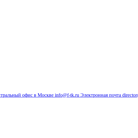
тральный офис в Москве
info@f-tk.ru
Электронная почта
director