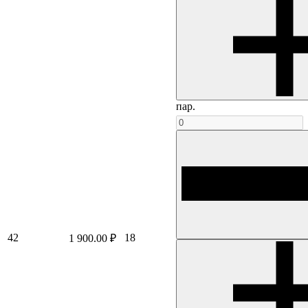
пар.
42
18
1 900.00 ₽