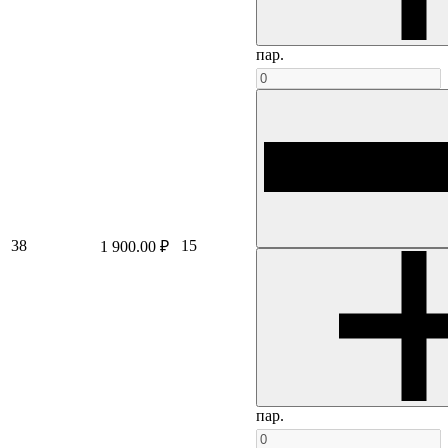
пар.
38
15
1 900.00 ₽
пар.