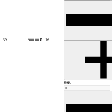
39
16
1 900.00 ₽
пар.