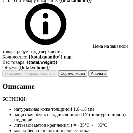
Итого по товару в корзине:
{{total.amount}}
Цена на заказной
товар требует подтверждения
Количество:
{{total.quantity}} пар.
Вес товара:
{{total.weight}}
Объем:
{{total.volume}}
Описание и характеристики
Сертификаты
Аналоги
Описание
БОТИНКИ:
натуральная кожа толщиной 1,6-1,8 мм
защитная обувь на однослойной ПУ (полиуретановой)
подошве
литьевой метод крепления. t = - 35°С ~ +85°С
масло-бензо-кислотно-щелочестойкая