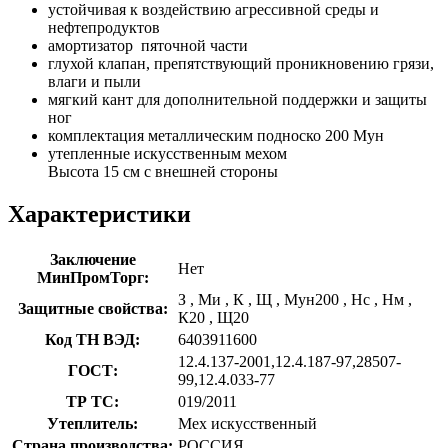
устойчивая к воздействию агрессивной среды и
нефтепродуктов
амортизатор пяточной части
глухой клапан, препятствующий проникновению грязи,
влаги и пыли
мягкий кант для дополнительной поддержки и защиты
ног
комплектация металлическим подноско 200 Мун
утепленные искусственным мехом
Высота 15 см с внешней стороны
Характеристики
Заключение
Нет
МинПромТорг:
З
,
Ми
,
К
,
Щ
,
Мун200
,
Нс
,
Нм
,
Защитные свойства:
К20
,
Щ20
Код ТН ВЭД:
6403911600
12.4.137-2001,12.4.187-97,28507-
ГОСТ:
99,12.4.033-77
ТР ТС:
019/2011
Утеплитель:
Мех искусственный
Страна производства:
РОССИЯ