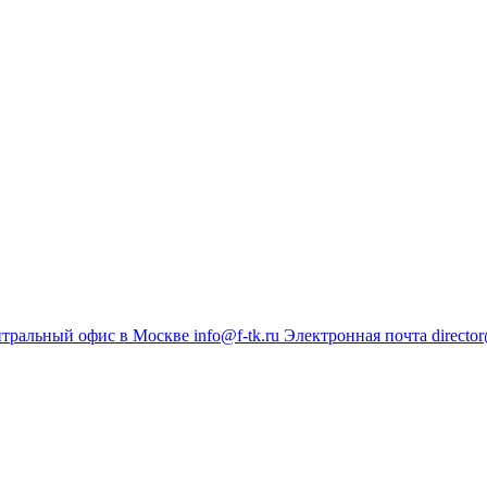
тральный офис в Москве
info@f-tk.ru
Электронная почта
director