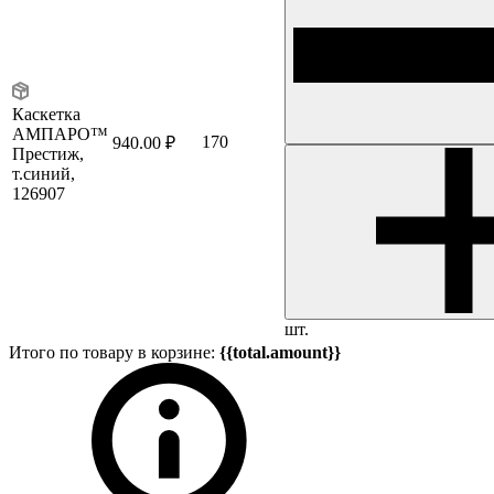
Каскетка
АМПАРО™
170
940.00 ₽
Престиж,
т.синий,
126907
шт.
Итого по товару в корзине:
{{total.amount}}