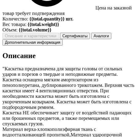
Цена на заказной
товар требует подтверждения
Количество:
{{total.quantity}} шт.
Вес товара:
{{total.weight}}
Объем:
{{total.volume}}
Описание и характеристики
Сертификаты
Аналоги
Дополнительная информация
Описание
"Каскетка предназначена для защиты головы от сильных
ударов и порезов о твердые и неподвижные предметы.
Каскетка оснащена мягким амортизатором из
пенополиуретана, дублированного трикотажем. Верхняя часть
каскетки имеет 4 вентиляционных отверстия. При
необходимости каскетка может быть изготовлена с
укороченным козырьком. Каскетка может быть изготовлена с
подбородочным ремнем.
Каскетка НЕ обеспечивает защиту от воздействий падающих
или брошенных предметов, а также перемещаемых или
спускаемых грузов.
Материал верха-хлопкополиэфирная ткань c
водоотталкивающей пропиткой,Материал ударопрочной