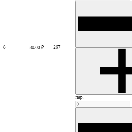
8
267
80.00 ₽
пар.