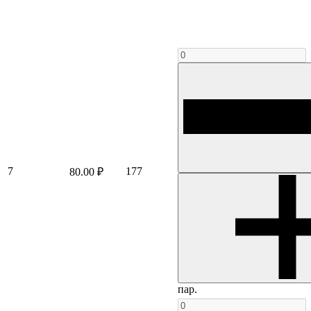
7
177
80.00 ₽
пар.