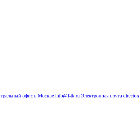
тральный офис в Москве
info@f-tk.ru
Электронная почта
director